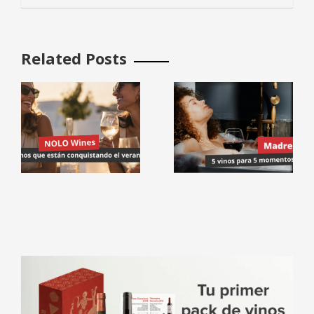
Related Posts
:
Madres
reales: 5
vinos para 5
momentos