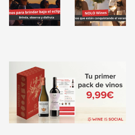
Vinos NOLO:
¿por qué
l
están de
moda?
e