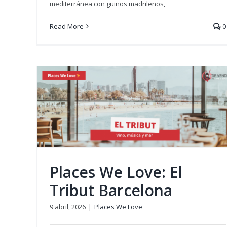
mediterránea con guiños madrileños,
Read More
0
Vinos rosados para regalar (
compartir) en Sant Jordi
Aprendiendo
Top Lists
Places We Love: El
Tribut Barcelona
9 abril, 2026
|
Places We Love