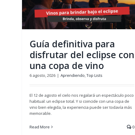
 del
Vinos NOLO: ¿por qué están 
no
moda?
Aprendiendo
Sin categoría
Guía definitiva para
disfrutar del eclipse con
una copa de vino
6 agosto, 2026
|
Aprendiendo
,
Top Lists
El 12 de agosto el cielo nos regalará un espectáculo poco
habitual: un eclipse total. Y si coincide con una copa de
vino bien elegida, la experiencia puede ser todavía más
memorable.
Read More
0