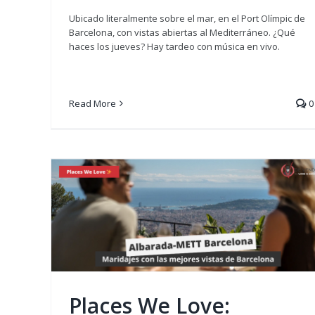
Ubicado literalmente sobre el mar, en el Port Olímpic de
Barcelona, con vistas abiertas al Mediterráneo. ¿Qué
haces los jueves? Hay tardeo con música en vivo.
Read More
0
Semana Santa: 5 escapadas
enoturísticas (sin multitudes
Planazos de fin de semana
Viajando
Places We Love: