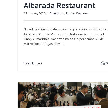
Albarada Restaurant
17 marzo, 2026
|
Comiendo
,
Places We Love
No solo es cuestión de vistas. Es que aquí el vino manda.
Tienen un Club de Vinos donde todo gira alrededor del
vino y el maridaje. Nosotros no nos lo perdemos: 26 de
Marzo con Bodegas Chivite.
Read More
0
el
Listos para la BWW’26: cóm
disfrutarla sin morir en el int