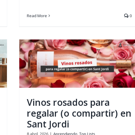
Read More
0
o
Vinos rosados para
regalar (o compartir) en
Sant Jordi
8 abril, 2026
|
Aprendiendo
,
Top Lists