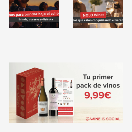
Vinos NOLO:
¿por qué
l
están de
moda?
e