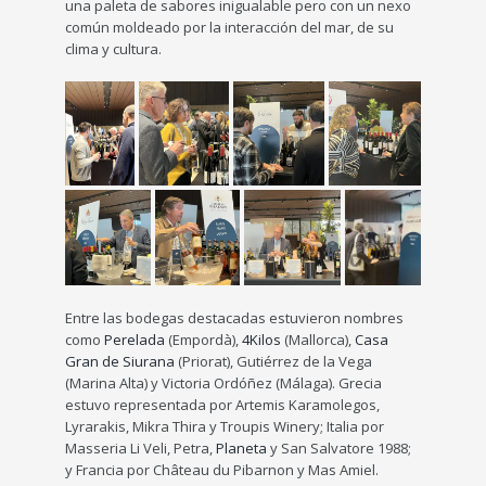
una paleta de sabores inigualable pero con un nexo
común moldeado por la interacción del mar, de su
clima y cultura.
Entre las bodegas destacadas estuvieron nombres
como
Perelada
(Empordà),
4Kilos
(Mallorca),
Casa
Gran de Siurana
(Priorat), Gutiérrez de la Vega
(Marina Alta) y Victoria Ordóñez (Málaga). Grecia
estuvo representada por Artemis Karamolegos,
Lyrarakis, Mikra Thira y Troupis Winery; Italia por
Masseria Li Veli, Petra,
Planeta
y San Salvatore 1988;
y Francia por Château du Pibarnon y Mas Amiel.