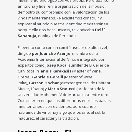
movimiento enológico con voz propia. Perelada, como
anfitriona y líder en la organización del simposio,
demostró su compromiso con la valorización de los
vinos mediterráneos. «Necesitamos construir y
explicar al mundo nuestra identidad mediterránea
porque ello nos hace únicos», reivindicaba
Delfí
Sanahuja
, enólogo de Perelada.
El evento contó con un comité asesor de alto nivel,
dirigido
por Juancho Asenjo
, miembro de la
Academia Internacional del Vino, e integrado por
expertos como
Josep Roca
(sumiller de El Celler de
Can Roca),
Yiannis Karakasis
(Master of Wine,
Grecia),
Gabriele Gorelli
(Master of Wine,
Italia),
Gaston Hochar
(director general de Château
Musar, Líbano) y
Maria Snoussi
(profesora de la
Universidad Mohamed V de Marruecos), entre otros.
Coincidieron en que las diferencias entre los países
mediterráneos son evidentes, pero cuando
hablamos de vino, hay algo que los une: el sol, la
madurez, el carácter y la tradición.