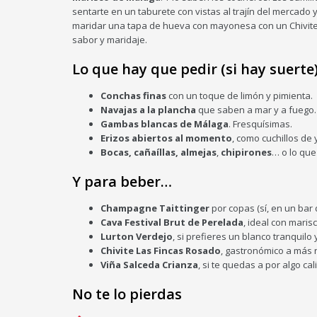
sentarte en un taburete con vistas al trajín del mercado
maridar una tapa de hueva con mayonesa con un Chivite
sabor y maridaje.
Lo que hay que pedir (si hay suerte)
Conchas finas
con un toque de limón y pimienta.
Navajas a la plancha
que saben a mar y a fuego.
Gambas blancas de Málaga
. Fresquísimas.
Erizos abiertos al momento
, como cuchillos de 
Bocas, cañaíllas, almejas
,
chipirones
… o lo que
Y para beber…
Champagne Taittinger
por copas (sí, en un bar
Cava Festival Brut de Perelada
, ideal con marisc
Lurton Verdejo
, si prefieres un blanco tranquilo 
Chivite Las Fincas Rosado
, gastronómico a más 
Viña Salceda Crianza
, si te quedas a por algo cal
No te lo pierdas