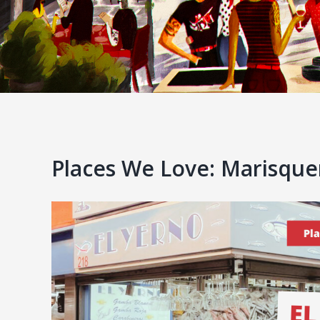
Places We Love: Marisquer
View
Larger
Image