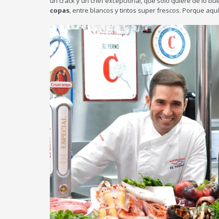
un crack y un chef excepcional, que solo quiere de lo bue
copas
, entre blancos y tintos super frescos. Porque aquí 