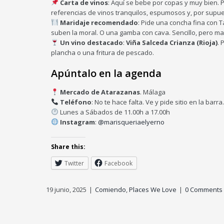
Carta de vinos
: Aquí se bebe por copas y muy bien. 
referencias de vinos tranquilos, espumosos y, por supue
Maridaje recomendado
: Pide una concha fina con T
suben la moral. O una gamba con cava. Sencillo, pero mag
Un vino destacado
:
Viña Salceda Crianza (Rioja)
. 
plancha o una fritura de pescado.
Apúntalo en la agenda
Mercado de Atarazanas
. Málaga
Teléfono
: No te hace falta. Ve y pide sitio en la barra.
Lunes a Sábados de 11.00h a 17.00h
Instagram
:
@marisqueriaelyerno
Share this:
Twitter
Facebook
19 junio, 2025
|
Comiendo
,
Places We Love
|
0 Comments