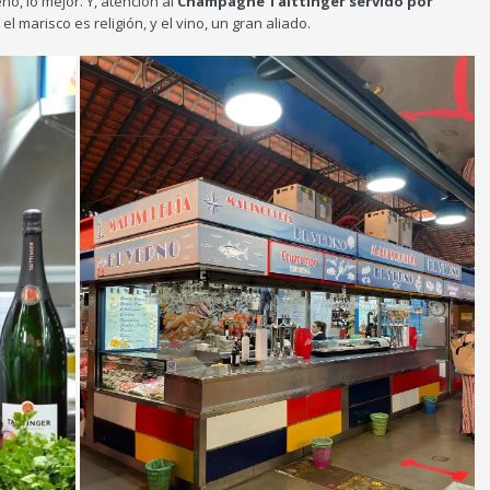
no, lo mejor. Y, atención al
Champagne Taittinger servido por
el marisco es religión, y el vino, un gran aliado.