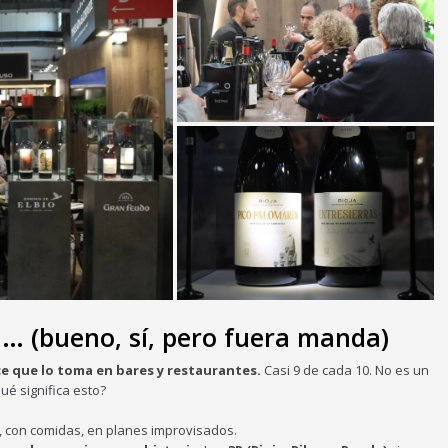
a… (bueno, sí, pero fuera manda)
ce que lo toma en bares y restaurantes.
Casi 9 de cada 10. No es un
ué significa esto?
, con comidas, en planes improvisados.