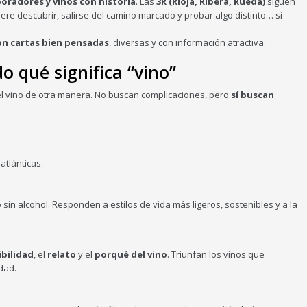
oradores y vinos con historia
. Las
3R (Rioja, Ribera, Rueda)
siguen
uiere descubrir, salirse del camino marcado y probar algo distinto… si
on
cartas bien pensadas
, diversas y con información atractiva.
o qué significa “vino”
el vino de otra manera. No buscan complicaciones, pero
sí buscan
tlánticas.
o sin alcohol. Responden a estilos de vida más ligeros, sostenibles y a la
bilidad
, el
relato
y el
porqué del vino
. Triunfan los vinos que
idad.