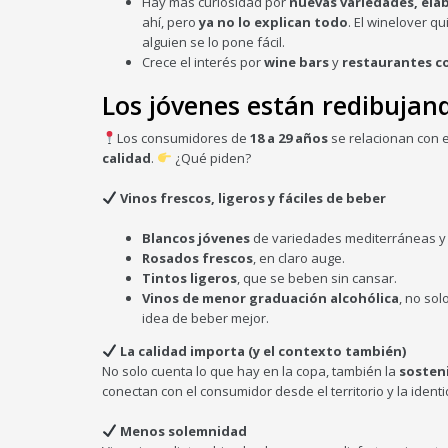
Hay más curiosidad por
nuevas variedades, elab
ahí, pero
ya no lo explican todo
. El winelover q
alguien se lo pone fácil.
Crece el interés por
wine bars
y
restaurantes c
Los jóvenes están redibujand
Los consumidores de
18 a 29 años
se relacionan con 
calidad
.
¿Qué piden?
Vinos frescos, ligeros y fáciles de beber
Blancos jóvenes
de variedades mediterráneas y a
Rosados frescos
, en claro auge.
Tintos ligeros
, que se beben sin cansar.
Vinos de menor graduación alcohólica
, no sol
idea de beber mejor.
La calidad importa (y el contexto también)
No solo cuenta lo que hay en la copa, también la
sosteni
conectan con el consumidor desde el territorio y la ident
Menos solemnidad