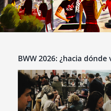
BWW 2026: ¿hacia dónde v
View
Larger
Image