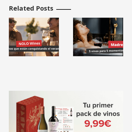
Related Posts
:
Madres
reales: 5
vinos para 5
momentos