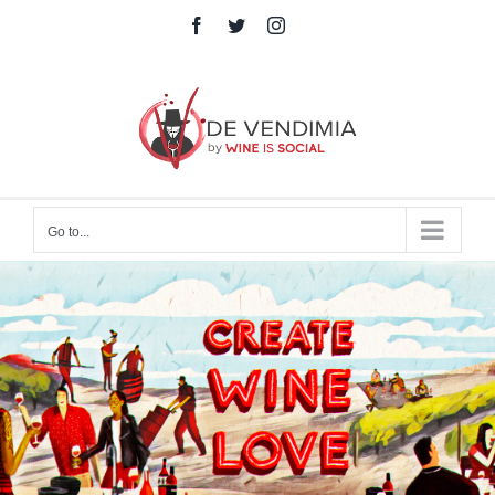
Skip
Facebook
Twitter
Instagram
Rss
to
content
Go to...