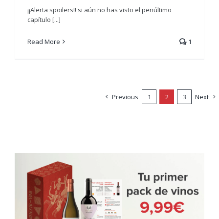
¡¡Alerta spoilers!! si aún no has visto el penúltimo
capítulo [...]
Read More
1
Previous
1
2
3
Next